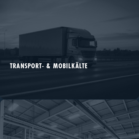
TRANSPORT- & MOBILKÄLTE
Bus-Wärmepumpen, Lkw-Klima und Reefer.