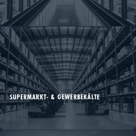
R290- und R744-ready. Vom Monoblock bis zur Großwärmepumpe.
SUPERMARKT- & GEWERBEKÄLTE
Transkritische CO₂-Architekturen und Plug-in-Möbel.