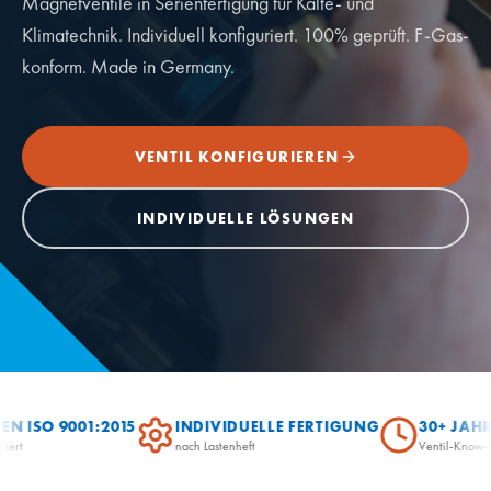
Magnetventile in Serienfertigung für Kälte- und
Klimatechnik. Individuell konfiguriert. 100% geprüft. F-Gas-
konform. Made in Germany.
VENTIL KONFIGURIEREN
INDIVIDUELLE LÖSUNGEN
N ISO 9001:2015
INDIVIDUELLE FERTIGUNG
30+ JAHRE
rt
nach Lastenheft
Ventil-Know-ho